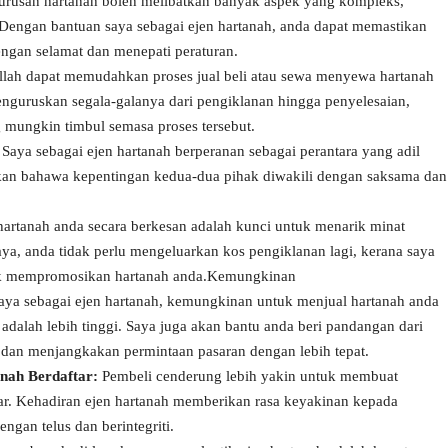
urusan hartanah boleh melibatkan banyak aspek yang kompleks,
engan bantuan saya sebagai ejen hartanah, anda dapat memastikan
ngan selamat dan menepati peraturan.
lah dapat memudahkan proses jual beli atau sewa menyewa hartanah
enguruskan segala-galanya dari pengiklanan hingga penyelesaian,
 mungkin timbul semasa proses tersebut.
Saya sebagai ejen hartanah berperanan sebagai perantara yang adil
kan bahawa kepentingan kedua-dua pihak diwakili dengan saksama dan
rtanah anda secara berkesan adalah kunci untuk menarik minat
ya, anda tidak perlu mengeluarkan kos pengiklanan lagi, kerana saya
uk mempromosikan hartanah anda.Kemungkinan
ya sebagai ejen hartanah, kemungkinan untuk menjual hartanah anda
alah lebih tinggi. Saya juga akan bantu anda beri pandangan dari
 dan menjangkakan permintaan pasaran dengan lebih tepat.
nah Berdaftar:
Pembeli cenderung lebih yakin untuk membuat
tar. Kehadiran ejen hartanah memberikan rasa keyakinan kepada
ngan telus dan berintegriti.