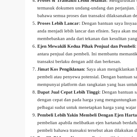
Proses & Transaksi Lebih Selamat
: Menguruskan 
termasuk dokumen undang-undang dan perjanjian. D
bahawa semua proses dan transaksi dilaksanakan de
Proses Lebih Lancar:
Dengan bantuan saya Insyaal
anda menjadi lebih lancar dan efisien. Saya akan m
membebaskan anda dari tekanan dan kesulitan yang
Ejen Mewakili Kedua Pihak Penjual dan Pembeli:
antara penjual dan pembeli. Ini membantu memasti
transaksi berlaku dengan adil dan berkesan.
Jimat Kos Pengiklanan:
Saya akan mengiklankan ha
pembeli atau penyewa potensial. Dengan bantuan sa
mempunyai platform dan rangkaian yang luas unt
Dapat Jual Cepat Lebih Tinggi:
Dengan bantuan sa
dengan cepat dan pada harga yang menguntungkan ad
pelbagai sudut untuk menetapkan harga yang wajar
Pembeli Lebih Yakin Membeli Dengan Ejen Harta
pembelian apabila melibatkan ejen hartanah berdaf
pembeli bahawa transaksi tersebut akan dilakukan de