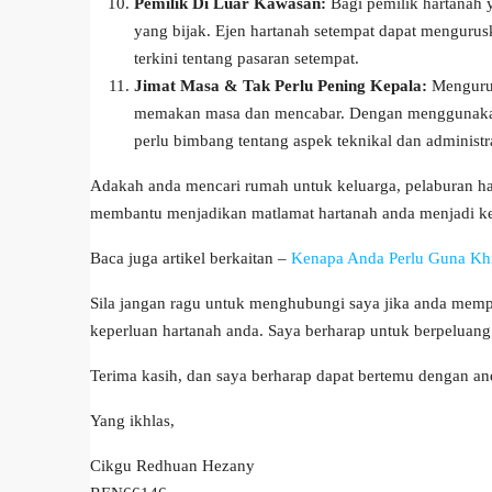
Pemilik Di Luar Kawasan:
Bagi pemilik hartanah y
yang bijak. Ejen hartanah setempat dapat menguru
terkini tentang pasaran setempat.
Jimat Masa & Tak Perlu Pening Kepala:
Mengurus
memakan masa dan mencabar. Dengan menggunakan e
perlu bimbang tentang aspek teknikal dan administrat
Adakah anda mencari rumah untuk keluarga, pelaburan har
membantu menjadikan matlamat hartanah anda menjadi k
Baca juga artikel berkaitan –
Kenapa Anda Perlu Guna Khi
Sila jangan ragu untuk menghubungi saya jika anda memp
keperluan hartanah anda. Saya berharap untuk berpeluan
Terima kasih, dan saya berharap dapat bertemu dengan an
Yang ikhlas,
Cikgu Redhuan Hezany