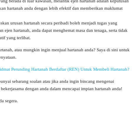
ang berada di luar kawasan, melantik ejen hartanah adalah keputusan
skan hartanah anda dengan lebih efektif dan memberikan maklumat
kan urusan hartanah secara peribadi boleh menjadi tugas yang
jen hartanah, anda dapat menghemat masa dan tenaga, serta tidak
if yang terlibat.
tanah, atau mungkin ingin menjual hartanah anda? Saya di sini untuk
enyataan.
dmat Perunding Hartanah Berdaftar (REN) Untuk Membeli Hartanah?
unyai sebarang soalan atau jika anda ingin bincang mengenai
g bekerjasama dengan anda dalam mencapai impian hartanah anda!
da segera.