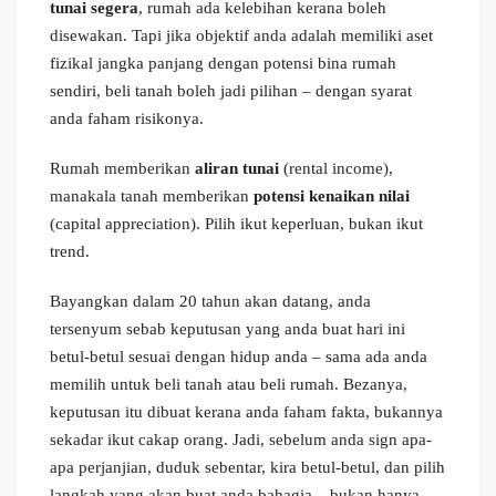
tunai segera
, rumah ada kelebihan kerana boleh
disewakan. Tapi jika objektif anda adalah memiliki aset
fizikal jangka panjang dengan potensi bina rumah
sendiri, beli tanah boleh jadi pilihan – dengan syarat
anda faham risikonya.
Rumah memberikan
aliran tunai
(rental income),
manakala tanah memberikan
potensi kenaikan nilai
(capital appreciation). Pilih ikut keperluan, bukan ikut
trend.
Bayangkan dalam 20 tahun akan datang, anda
tersenyum sebab keputusan yang anda buat hari ini
betul-betul sesuai dengan hidup anda – sama ada anda
memilih untuk beli tanah atau beli rumah. Bezanya,
keputusan itu dibuat kerana anda faham fakta, bukannya
sekadar ikut cakap orang. Jadi, sebelum anda sign apa-
apa perjanjian, duduk sebentar, kira betul-betul, dan pilih
langkah yang akan buat anda bahagia – bukan hanya