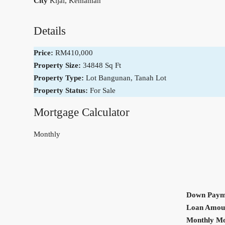
City
Kijal, Kemaman
Details
Price:
RM410,000
Property Size:
34848 Sq Ft
Property Type:
Lot Bangunan, Tanah Lot
Property Status:
For Sale
Mortgage Calculator
Monthly
Down Paym
Loan Amou
Monthly M