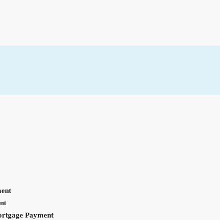
ent
nt
ortgage Payment