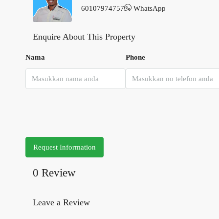
60107974757
WhatsApp
Enquire About This Property
Nama
Phone
Request Information
0 Review
Leave a Review